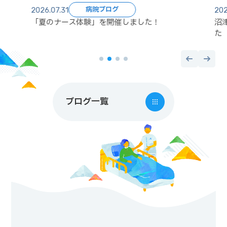
病院ブログ
2026.07.31
202
「夏のナース体験」を開催しました！
沼
た
ブログ一覧