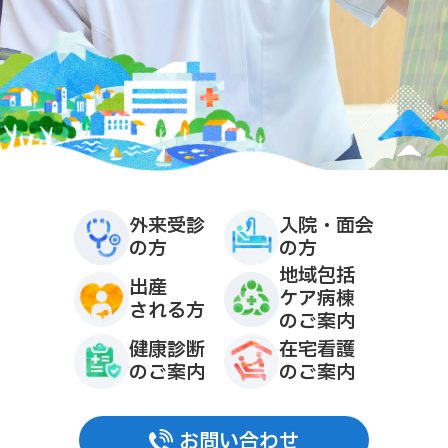
外来受診
入院・面会
の方
の方
地域包括
出産
ケア病棟
される方
のご案内
健康診断
在宅看護
のご案内
のご案内
お問い合わせ