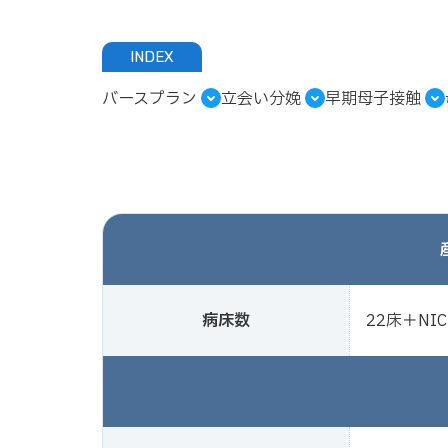
INDEX
バースプラン
立会い分娩
早期母子接触
病床数
22床＋NIC