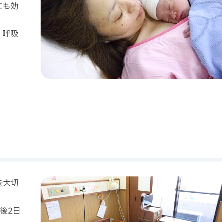
にも効
、呼吸
を大切
後2日