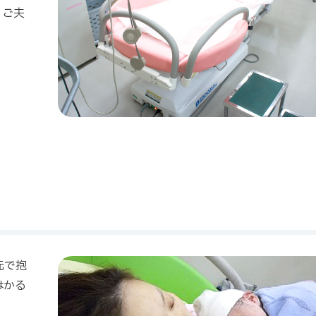
、ご夫
元で抱
はかる