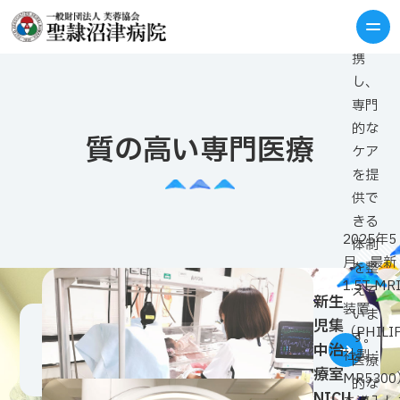
科医
と連
携
し、
専門
的な
質の高い専門医療
ケア
を提
供で
きる
2025年5
体制
月、最新
を整
1.5T MR
えて
新生
装置
いま
児集
（PHILI
す。
中治
社製：
医療
療室
MR5300
的な
NICU