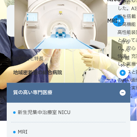
を導入し
理由
した。AI
で一
術を搭載
時的
MRI
た高機能
にマ
高性能装
マと
となって
赤ち
り、安心
ゃん
快適・充
が離
当院の歴史と特長
した医療
れて
ービスと
地域密着型の総合病院
過ご
の高い画
すこ
診断を実
とに
質の高い専門医療
します。
なっ
て
新生児集中治療室 NICU
も、
ふれ
あい
MRI