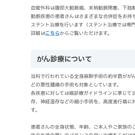
血管外科は腹部大動脈瘤、末梢動脈閉塞、下肢
動脈疾患の患者さんはさまざまな合併症をお持
ステント治療を行います（ステント治療では専
詳細は
こちら
からご覧いただけます。
がん診療について
当科で行われている全身麻酔手術の約半数がが
どの悪性腫瘍の手術も対象としています。
各疾患に対しては癌診療ガイドラインに準じて
存、神経温存などの縮小手術を、高度進行癌に
す。
患者さんの全身状態、年齢、ご本人やご家族のご