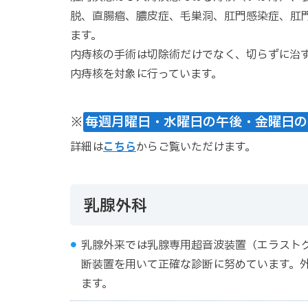
脱、直腸瘤、膿皮症、毛巣洞、肛門感染症、肛
ます。
内痔核の手術は切除術だけでなく、切らずに治す
内痔核を対象に行っています。
※
毎週月曜日・水曜日の午後・金曜日の
詳細は
こちら
からご覧いただけます。
乳腺外科
乳腺外来では乳腺専用超音波装置（エラストグ
断装置を用いて正確な診断に努めています。
ます。