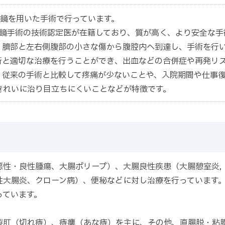
腔鏡を用いた手術で行っています。
腔鏡手術の技術認定医が在籍しており、質が高く、より安全な手
、臍部と左右側腹部の小さな傷から腹腔内へ到達し、手術を行
断と適切な治療を行うことができ、出血などの合併症や再発リ
、従来の手術と比較して疼痛が少ないことや、入院期間や仕事
きれいに治り目立ちにくいことなどが特徴です。
悪性・良性腫瘍、大腸ポリープ）、大腸良性疾患（大腸憩室炎
性大腸炎、クローン病）、便秘などに対し治療を行っています
っています。
裂肛（切れ痔）、痔瘻（あな痔）を主に、その他、直腸脱・粘