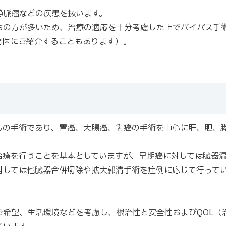
静脈瘤などの疾患を扱います。
ちの方が多いため、治療の適応を十分考慮した上でバイパス手
門医にご紹介することもあります）。
んの手術であり、胃癌、大腸癌、乳癌の手術を中心に肝、胆、
治療を行うことを基本としていますが、早期癌に対しては臓器
対しては他臓器合併切除や拡大郭清手術を症例に応じて行って
希望、生活環境などを考慮し、根治性と安全性およびQOL（