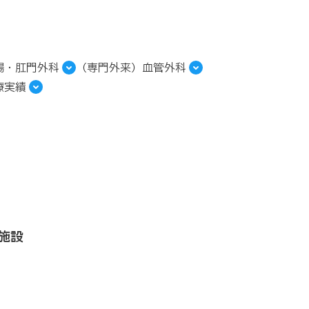
腸・肛門外科
（専門外来）血管外科
療実績
施設