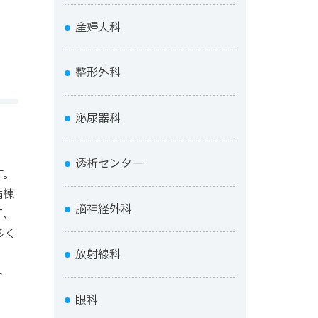
産婦人科
整形外科
泌尿器科
透析センター
す。
病棟
脳神経外科
T、
多く
放射線科
ト
眼科