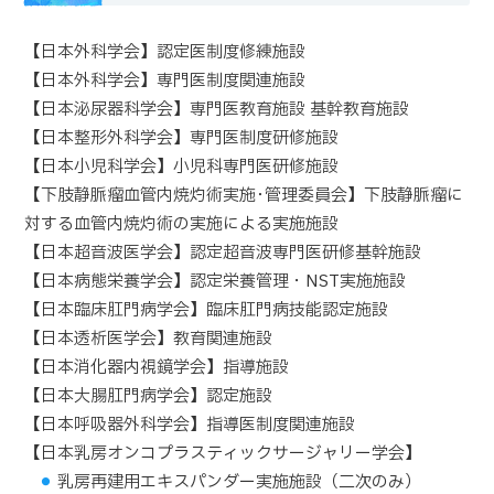
【日本外科学会】認定医制度修練施設
【日本外科学会】専門医制度関連施設
【日本泌尿器科学会】専門医教育施設 基幹教育施設
【日本整形外科学会】専門医制度研修施設
【日本小児科学会】小児科専門医研修施設
【下肢静脈瘤血管内焼灼術実施･管理委員会】下肢静脈瘤に
対する血管内焼灼術の実施による実施施設
【日本超音波医学会】認定超音波専門医研修基幹施設
【日本病態栄養学会】認定栄養管理・NST実施施設
【日本臨床肛門病学会】臨床肛門病技能認定施設
【日本透析医学会】教育関連施設
【日本消化器内視鏡学会】指導施設
【日本大腸肛門病学会】認定施設
【日本呼吸器外科学会】指導医制度関連施設
【日本乳房オンコプラスティックサージャリー学会】
乳房再建用エキスパンダー実施施設（二次のみ）