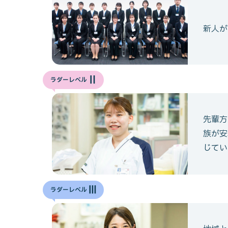
新人が
Ⅱ
ラダーレベル
先輩方
族が安
じてい
Ⅲ
ラダーレベル