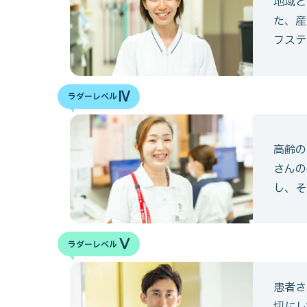
地域と
た、産
フステ
Ⅳ
ラダーレベル
高齢の
さんの
し、そ
Ⅴ
ラダーレベル
患者さ