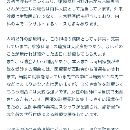
の初再診も担当しており、循環器科内科外来から入院患者
さんが発生した場合は内科入院として担当しています。外来
診療は常勤医だけでなく、非常勤医師も担当しており、内
科の中でコンサルトするケースも多々あります。
内科以外の診療科は、この規模の病院としては非常に充実
しています。診療科同士の連携は大変良好であり、よほどの
ことが無ければ紹介した当日に診療してもらえます。
また、互助会という制度があり、本人または同居家族が当
院を受診する場合には、医療費が互助会から償還払いされ
ます。当院に就職を考えている先生の中には病気がちな先生
などはあまりいないとは思いますが、自分や家族を診療して
もらう場合には大変心強いです。女性の医師には当院で出産
される方もいます。医師の診療業務に集中しやすい環境を作
るため、医師事務作業補助スタッフが配置され、診断書作
成全般の代行作成による診療支援をしています。
沼津市周辺の医療環境はどうでしょうか。都会で勤務され