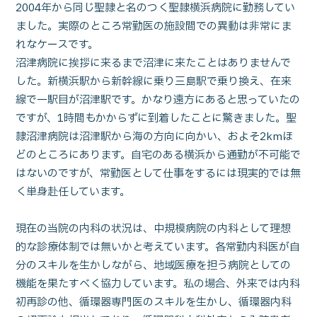
2004年から同じ聖隷と名のつく聖隷横浜病院に勤務してい
ました。実際のところ常勤医の施設間での異動は非常にま
れなケースです。
沼津病院に挨拶に来るまで沼津に来たことはありませんで
した。新横浜駅から新幹線に乗り三島駅で乗り換え、在来
線で一駅目が沼津駅です。かなり遠方にあると思っていたの
ですが、1時間もかからずに到着したことに驚きました。聖
隷沼津病院は沼津駅から海の方向に向かい、およそ2kmほ
どのところにあります。自宅のある横浜から通勤が不可能で
はないのですが、常勤医として仕事をするには現実的では無
く単身赴任しています。
現在の当院の内科の状況は、中規模病院の内科として理想
的な診療体制では無いかと考えています。各常勤内科医が自
分のスキルを生かしながら、地域医療を担う病院としての
機能を果たすべく協力しています。私の場合、外来では内科
初再診の他、循環器専門医のスキルを生かし、循環器内科