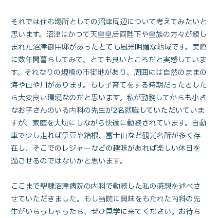
それでは住む場所としての沼津周辺について考えてみたいと
思います。沼津はかつて天皇皇后両陛下や皇族の方々が親し
まれた沼津御用邸があったとても風光明媚な地域です。実際
に数年間暮らしてみて、とても良いところだと実感していま
す。それなりの規模の市街地があり、周囲には自然のままの
海や山や川があります。もし子育てをする時期だったとした
ら大変良い環境なのだと思います。私が勤務してからも小さ
なお子さんのいる内科の先生が2名就職していただいていま
すが、家庭を大切にしながら快適に勤務されています。自動
車で少し走れば伊豆や箱根、富士山など観光名所が多く存
在し、そこでのレジャーなどの趣味があれば楽しい休日を
過ごせるのではないかと思います。
ここまで聖隷沼津病院の内科で勤務した私の感想を述べさ
せていただきました。もし当院に興味をもたれた内科の先
生がいらっしゃったら、ぜひ見学に来てください。お待ち