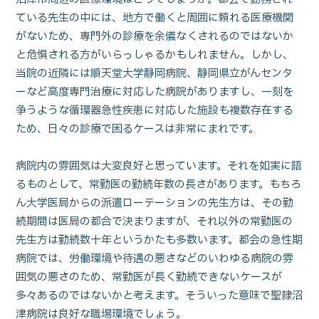
ている先生の中には、地方で働くと周囲に頼れる医療機関
がないため、専門外の診療を余儀なくされるのではないか
と危惧される方がいらっしゃるかもしれません。しかし、
当院の近隣には順天堂大学静岡病院、静岡県立がんセンタ
ーなど高度専門治療に対応した病院がありますし、一刻を
争うような循環器急性疾患に対応した施設も複数存在する
ため、日々の診療で困るケースは非常にまれです。
病院内の雰囲気は大変良好と思っています。それを如実に語
るものとして、常勤医の勤続年数の長さがあります。もちろ
ん大学医局からの派遣ローテーションの先生方は、その勤
続期間は医局の都合で決まりますが、それ以外の常勤医の
先生方は勤続数十年というかたも多数います。都会の急性期
病院では、労働環境や待遇の悪さなどのいわゆる病院の雰
囲気の悪さのため、常勤医が長く勤続できないケースが
多々あるのではないかと考えます。そういった意味で聖隷沼
津病院は良好な職場環境でしょう。