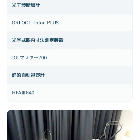
光干渉断層計
DRI OCT Triton PLUS
光学式眼内寸法測定装置
IOLマスター700
静的自動視野計
HFAⅢ840