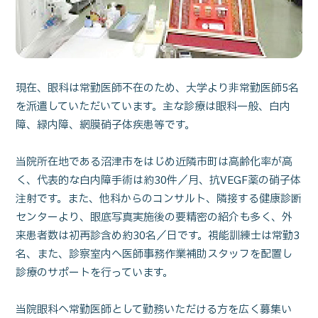
現在、眼科は常勤医師不在のため、大学より非常勤医師5名
を派遣していただいています。主な診療は眼科一般、白内
障、緑内障、網膜硝子体疾患等です。
当院所在地である沼津市をはじめ近隣市町は高齢化率が高
く、代表的な白内障手術は約30件／月、抗VEGF薬の硝子体
注射です。また、他科からのコンサルト、隣接する健康診断
センターより、眼底写真実施後の要精密の紹介も多く、外
来患者数は初再診含め約30名／日です。視能訓練士は常勤3
名、また、診察室内へ医師事務作業補助スタッフを配置し
診療のサポートを行っています。
当院眼科へ常勤医師として勤務いただける方を広く募集い