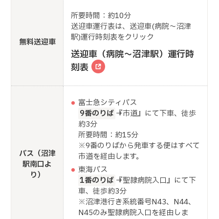
所要時間：約10分
送迎車運行表は、送迎車(病院～沼津
駅)運行時刻表をクリック
無料送迎車
送迎車（病院～沼津駅）運行時
刻表
富士急シティバス
9番のりば
→『市道』にて下車、徒歩
約3分
所要時間：約15分
※9番のりばから発車する便はすべて
バス（沼津
市道を経由します。
駅南口よ
東海バス
り）
1番のりば
→『聖隷病院入口』にて下
車、徒歩約3分
※沼津港行き系統番号N43、N44、
N45のみ聖隷病院入口を経由しま